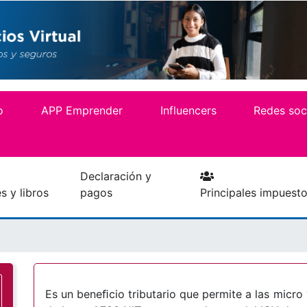
Pasar
al
contenido
principal
o
APP Emprender
Influencers
Redes soc
Declaración y
 y libros
pagos
Principales impuest
Es un beneﬁcio tributario que permite a las micr