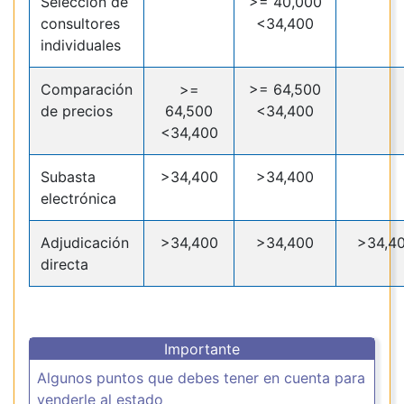
Selección de
>= 40,000
consultores
<34,400
individuales
Comparación
>=
>= 64,500
de precios
64,500
<34,400
<34,400
Subasta
>34,400
>34,400
electrónica
Adjudicación
>34,400
>34,400
>34,4
directa
Importante
Algunos puntos que debes tener en cuenta para
venderle al estado