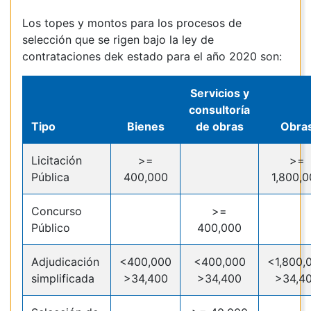
Los topes y montos para los procesos de
selección que se rigen bajo la ley de
contrataciones dek estado para el año 2020 son:
Servicios y
consultoría
Tipo
Bienes
de obras
Obra
Licitación
>=
>=
Pública
400,000
1,800,
Concurso
>=
Público
400,000
Adjudicación
<400,000
<400,000
<1,800,
simplificada
>34,400
>34,400
>34,4