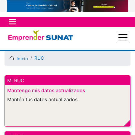
Pasar
al
contenido
principal
RUC
Inicio
Mi RUC
Mantengo mis datos actualizados
Mantén tus datos actualizados