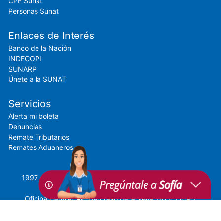
CPE Sunat
Personas Sunat
Enlaces de Interés
Banco de la Nación
INDECOPI
SUNARP
Únete a la SUNAT
Servicios
Alerta mi boleta
Denuncias
Remate Tributarios
Remates Aduaneros
1997 - 2018 SUNAT © Todos los Derechos Reservados
Oficina Central: Av. Garcilaso de la Vega 1472, Lima 1